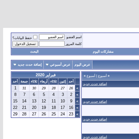
اسم العضو
حفظ البيانات؟
كلمة المرور
مشاركات اليوم
البحث
عرض اليوم
عرض أسبوعي
إضافة حدث جديد
فبراير 2020
«
أسبوع
|
أسبوع
»
أحد
إثنين
ثلاثاء
أربعاء
ثلاثاء
جمعة
أحد
إضافة حدث جديد
1
31
30
29
28
27
26
>
8
7
6
5
4
3
2
>
15
14
13
12
11
10
9
>
إضافة حدث جديد
22
21
20
19
18
17
16
>
29
28
27
26
25
24
23
>
إضافة حدث جديد
إضافة حدث جديد