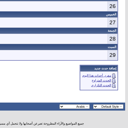
26
الخميس
27
الجمعة
28
السبت
29
إضافة حدث جديد
مفرد, أحداث هذا اليوم
الحدث المتراوح
الحدث التكراري
جميع المواضيع والأراء المطروحة تعبرعن أصحابها ولا نتحمل أي مس