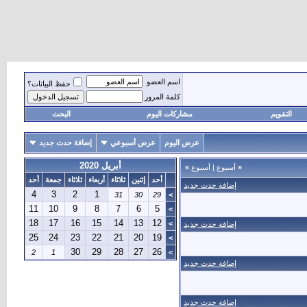
اسم العضو
حفظ البيانات؟
كلمة المرور
التقويم
مشاركات اليوم
البحث
عرض اليوم
عرض أسبوعي
إضافة حدث جديد
أبريل 2020
«
أسبوع
|
أسبوع
»
أحد
إثنين
ثلاثاء
أربعاء
ثلاثاء
جمعة
أحد
إضافة حدث جديد
4
3
2
1
31
30
29
>
11
10
9
8
7
6
5
>
18
17
16
15
14
13
12
>
إضافة حدث جديد
25
24
23
22
21
20
19
>
30
29
28
27
26
2
1
>
إضافة حدث جديد
إضافة حدث جديد