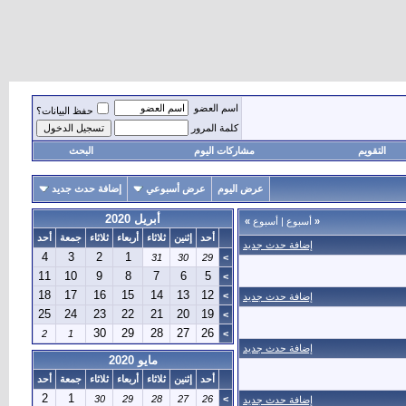
اسم العضو
حفظ البيانات؟
كلمة المرور
التقويم
مشاركات اليوم
البحث
عرض اليوم
عرض أسبوعي
إضافة حدث جديد
أبريل 2020
«
أسبوع
|
أسبوع
»
أحد
إثنين
ثلاثاء
أربعاء
ثلاثاء
جمعة
أحد
إضافة حدث جديد
4
3
2
1
31
30
29
>
11
10
9
8
7
6
5
>
18
17
16
15
14
13
12
>
إضافة حدث جديد
25
24
23
22
21
20
19
>
30
29
28
27
26
2
1
>
إضافة حدث جديد
مايو 2020
أحد
إثنين
ثلاثاء
أربعاء
ثلاثاء
جمعة
أحد
2
1
30
29
28
27
26
>
إضافة حدث جديد