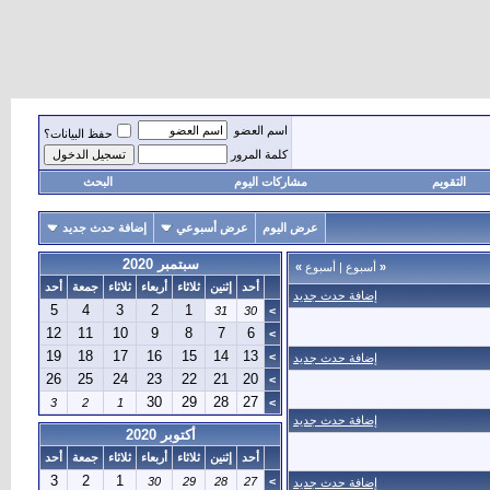
اسم العضو
حفظ البيانات؟
كلمة المرور
التقويم
مشاركات اليوم
البحث
عرض اليوم
عرض أسبوعي
إضافة حدث جديد
سبتمبر 2020
«
أسبوع
|
أسبوع
»
أحد
إثنين
ثلاثاء
أربعاء
ثلاثاء
جمعة
أحد
إضافة حدث جديد
5
4
3
2
1
31
30
>
12
11
10
9
8
7
6
>
19
18
17
16
15
14
13
>
إضافة حدث جديد
26
25
24
23
22
21
20
>
30
29
28
27
3
2
1
>
إضافة حدث جديد
أكتوبر 2020
أحد
إثنين
ثلاثاء
أربعاء
ثلاثاء
جمعة
أحد
3
2
1
30
29
28
27
>
إضافة حدث جديد