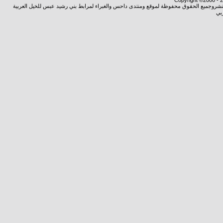
Copyright ©2000 - 20
ة النشروجميع الحقوق محفوظة لموقع ومنتدى داحس والغبراء لمرابط بني رشيد عبس للخيل العربية
بي