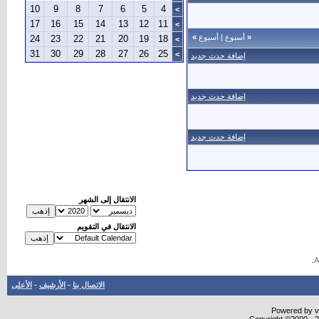
10
9
8
7
6
5
4
>
17
16
15
14
13
12
11
>
«
أسبوع
|
أسبوع
»
24
23
22
21
20
19
18
>
31
30
29
28
27
26
25
>
إضافة حدث جديد
إضافة حدث جديد
إضافة حدث جديد
الانتقال إلى الشهر
الانتقال في التقويم
.
الاتصال بنا
-
الأرشيف
-
الأعلى
Powered by vB