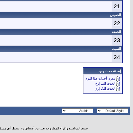
21
الخميس
22
الجمعة
23
السبت
24
إضافة حدث جديد
مفرد, أحداث هذا اليوم
الحدث المتراوح
الحدث التكراري
جميع المواضيع والأراء المطروحة تعبرعن أصحابها ولا نتحمل أي مسؤ