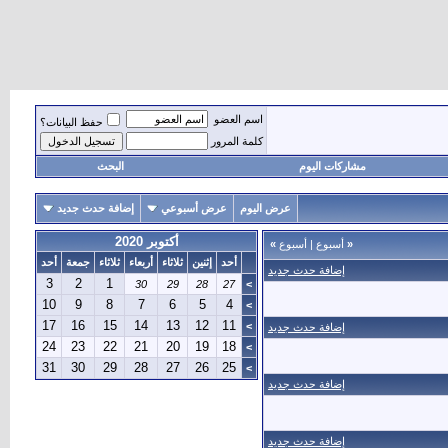
اسم العضو
حفظ البيانات؟
كلمة المرور
مشاركات اليوم
البحث
عرض اليوم
عرض أسبوعي
إضافة حدث جديد
أكتوبر 2020
«
أسبوع
|
أسبوع
»
أحد
إثنين
ثلاثاء
أربعاء
ثلاثاء
جمعة
أحد
إضافة حدث جديد
3
2
1
30
29
28
27
>
10
9
8
7
6
5
4
>
17
16
15
14
13
12
11
>
إضافة حدث جديد
24
23
22
21
20
19
18
>
31
30
29
28
27
26
25
>
إضافة حدث جديد
إضافة حدث جديد