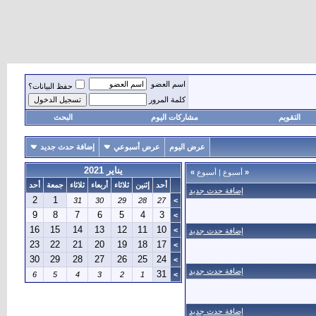
اسم العضو
حفظ البيانات؟
كلمة المرور
التقويم
مشاركات اليوم
البحث
عرض اليوم
عرض أسبوعي
إضافة حدث جديد
يناير 2021
«
أسبوع
|
أسبوع
»
أحد
إثنين
ثلاثاء
أربعاء
ثلاثاء
جمعة
أحد
إضافة حدث جديد
2
1
31
30
29
28
27
>
9
8
7
6
5
4
3
>
16
15
14
13
12
11
10
>
إضافة حدث جديد
23
22
21
20
19
18
17
>
30
29
28
27
26
25
24
>
إضافة حدث جديد
31
6
5
4
3
2
1
>
إضافة حدث جديد