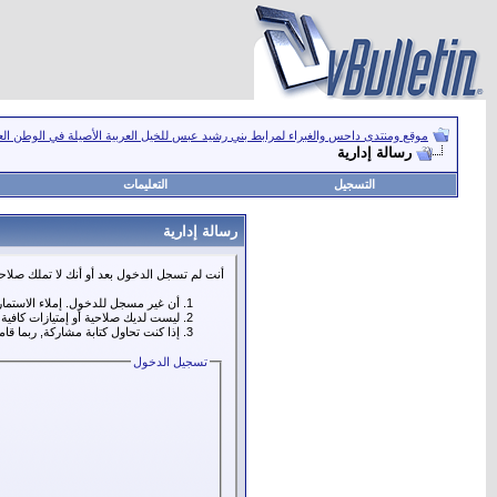
موقع ومنتدى داحس والغبراء لمرابط بني رشيد عبس للخيل العربية الأصيلة في الوطن ال
رسالة إدارية
التسجيل
التعليمات
رسالة إدارية
أنت لم تسجل الدخول بعد أو أنك لا تملك صلاحي
أن غير مسجل للدخول. إملاء الاستما
ليست لديك صلاحية أو إمتيازات كافي
إذا كنت تحاول كتابة مشاركة, ربما قا
تسجيل الدخول