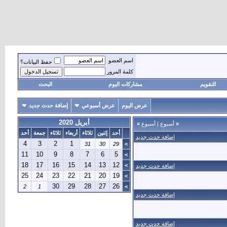
اسم العضو
حفظ البيانات؟
كلمة المرور
التقويم
مشاركات اليوم
البحث
عرض اليوم
عرض أسبوعي
إضافة حدث جديد
أبريل 2020
«
أسبوع
|
أسبوع
»
أحد
إثنين
ثلاثاء
أربعاء
ثلاثاء
جمعة
أحد
إضافة حدث جديد
4
3
2
1
31
30
29
>
11
10
9
8
7
6
5
>
18
17
16
15
14
13
12
>
إضافة حدث جديد
25
24
23
22
21
20
19
>
30
29
28
27
26
2
1
>
إضافة حدث جديد
إضافة حدث جديد