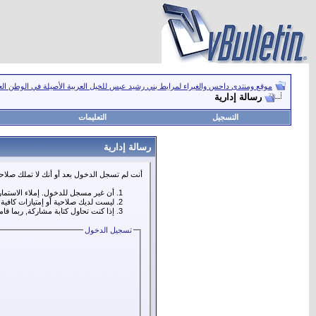
موقع ومنتدى داحس والغبراء لمرابط بني رشيد عبس للخيل العربية الأصيلة في الوطن ال
رسالة إدارية
التسجيل
التعليمات
رسالة إدارية
أنت لم تسجل الدخول بعد أو أنك لا تملك صلاحي
أن غير مسجل للدخول. إملاء الاستما
ليست لديك صلاحية أو إمتيازات كافي
إذا كنت تحاول كتابة مشاركة, ربما قا
تسجيل الدخول