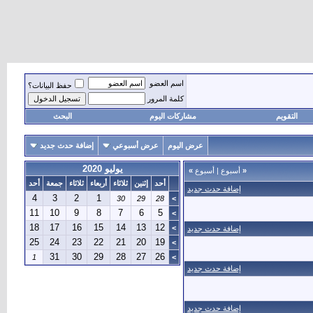
اسم العضو
حفظ البيانات؟
كلمة المرور
التقويم
مشاركات اليوم
البحث
عرض اليوم
عرض أسبوعي
إضافة حدث جديد
يوليو 2020
«
أسبوع
|
أسبوع
»
أحد
إثنين
ثلاثاء
أربعاء
ثلاثاء
جمعة
أحد
إضافة حدث جديد
4
3
2
1
30
29
28
>
11
10
9
8
7
6
5
>
18
17
16
15
14
13
12
>
إضافة حدث جديد
25
24
23
22
21
20
19
>
31
30
29
28
27
26
1
>
إضافة حدث جديد
إضافة حدث جديد