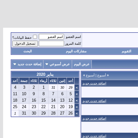
اسم العضو
حفظ البيانات؟
كلمة المرور
التقويم
مشاركات اليوم
البحث
عرض اليوم
عرض أسبوعي
إضافة حدث جديد
يناير 2020
«
أسبوع
|
أسبوع
»
أحد
إثنين
ثلاثاء
أربعاء
ثلاثاء
جمعة
أحد
إضافة حدث جديد
4
3
2
1
31
30
29
>
11
10
9
8
7
6
5
>
18
17
16
15
14
13
12
>
إضافة حدث جديد
25
24
23
22
21
20
19
>
31
30
29
28
27
26
1
>
إضافة حدث جديد
إضافة حدث جديد