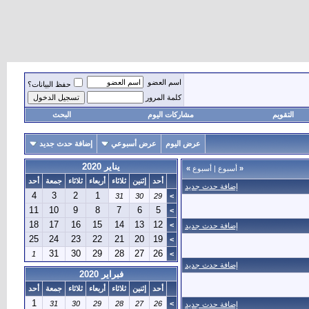
اسم العضو
حفظ البيانات؟
كلمة المرور
التقويم
مشاركات اليوم
البحث
عرض اليوم
عرض أسبوعي
إضافة حدث جديد
يناير 2020
«
أسبوع
|
أسبوع
»
أحد
إثنين
ثلاثاء
أربعاء
ثلاثاء
جمعة
أحد
إضافة حدث جديد
4
3
2
1
31
30
29
>
11
10
9
8
7
6
5
>
18
17
16
15
14
13
12
>
إضافة حدث جديد
25
24
23
22
21
20
19
>
31
30
29
28
27
26
1
>
إضافة حدث جديد
فبراير 2020
أحد
إثنين
ثلاثاء
أربعاء
ثلاثاء
جمعة
أحد
1
31
30
29
28
27
26
>
إضافة حدث جديد