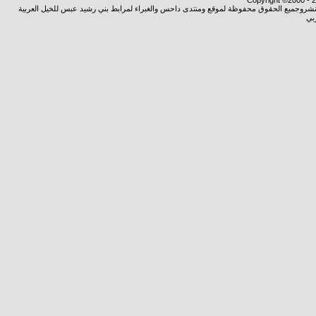
Copyright ©2000 - 20
ة النشروجميع الحقوق محفوظة لموقع ومنتدى داحس والغبراء لمرابط بني رشيد عبس للخيل العربية
بي