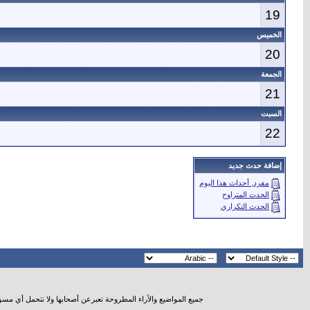
19
الخميس
20
الجمعة
21
السبت
22
إضافة حدث جديد
مفرد, أحداث هذا اليوم
الحدث المتراوح
الحدث التكراري
جميع المواضيع والأراء المطروحة تعبرعن أصحابها ولا نتحمل أي مس