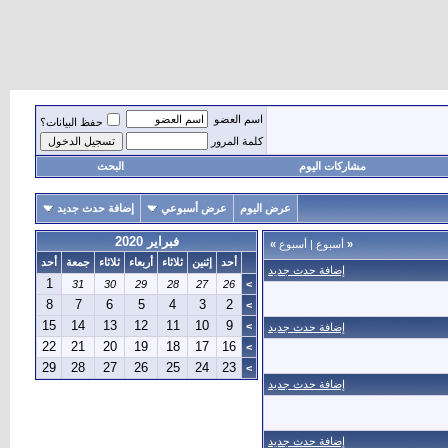
اسم العضو
حفظ البيانات؟
كلمة المرور
مشاركات اليوم
البحث
عرض اليوم
عرض أسبوعي
إضافة حدث جديد
فبراير 2020
«
أسبوع
|
أسبوع
»
أحد
إثنين
ثلاثاء
أربعاء
ثلاثاء
جمعة
أحد
إضافة حدث جديد
1
31
30
29
28
27
26
>
8
7
6
5
4
3
2
>
15
14
13
12
11
10
9
>
إضافة حدث جديد
22
21
20
19
18
17
16
>
29
28
27
26
25
24
23
>
إضافة حدث جديد
إضافة حدث جديد