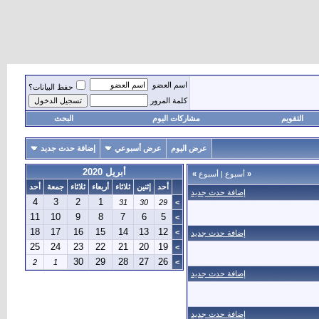
اسم العضو
حفظ البيانات؟
كلمة المرور
التقويم
مشاركات اليوم
البحث
عرض اليوم
عرض أسبوعي
إضافة حدث جديد
أبريل 2020
«
أسبوع
|
أسبوع
»
أحد
إثنين
ثلاثاء
أربعاء
ثلاثاء
جمعة
أحد
إضافة حدث جديد
4
3
2
1
31
30
29
>
11
10
9
8
7
6
5
>
18
17
16
15
14
13
12
>
إضافة حدث جديد
25
24
23
22
21
20
19
>
30
29
28
27
26
2
1
>
إضافة حدث جديد
إضافة حدث جديد