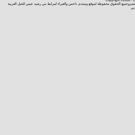
Copyright ©2000 - 20
ة النشروجميع الحقوق محفوظة لموقع ومنتدى داحس والغبراء لمرابط بني رشيد عبس للخيل العربية
بي