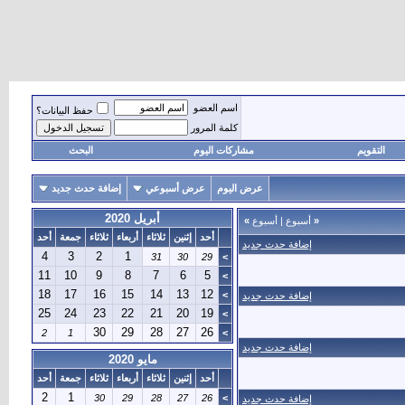
اسم العضو
حفظ البيانات؟
كلمة المرور
التقويم
مشاركات اليوم
البحث
عرض اليوم
عرض أسبوعي
إضافة حدث جديد
أبريل 2020
«
أسبوع
|
أسبوع
»
أحد
إثنين
ثلاثاء
أربعاء
ثلاثاء
جمعة
أحد
إضافة حدث جديد
4
3
2
1
31
30
29
>
11
10
9
8
7
6
5
>
18
17
16
15
14
13
12
>
إضافة حدث جديد
25
24
23
22
21
20
19
>
30
29
28
27
26
2
1
>
إضافة حدث جديد
مايو 2020
أحد
إثنين
ثلاثاء
أربعاء
ثلاثاء
جمعة
أحد
2
1
30
29
28
27
26
>
إضافة حدث جديد