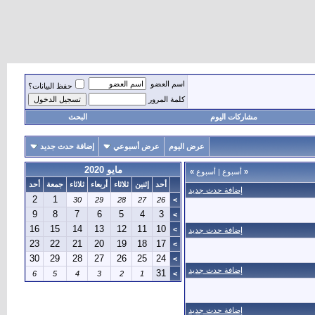
اسم العضو
حفظ البيانات؟
كلمة المرور
مشاركات اليوم
البحث
عرض اليوم
عرض أسبوعي
إضافة حدث جديد
مايو 2020
«
أسبوع
|
أسبوع
»
أحد
إثنين
ثلاثاء
أربعاء
ثلاثاء
جمعة
أحد
إضافة حدث جديد
2
1
30
29
28
27
26
>
9
8
7
6
5
4
3
>
16
15
14
13
12
11
10
>
إضافة حدث جديد
23
22
21
20
19
18
17
>
30
29
28
27
26
25
24
>
إضافة حدث جديد
31
6
5
4
3
2
1
>
إضافة حدث جديد