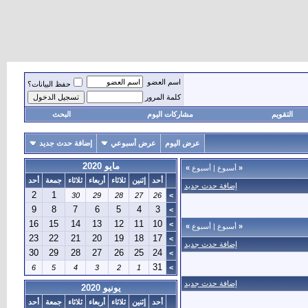
اسم العضو
حفظ البيانات؟
كلمة المرور
التقويم
مشاركات اليوم
البحث
عرض اليوم
عرض أسبوعي
إضافة حدث جديد
مايو 2020
«
أسبوع
|
أسبوع
»
أحد
إثنين
ثلاثاء
أربعاء
ثلاثاء
جمعة
أحد
إضافة حدث جديد
2
1
30
29
28
27
26
>
9
8
7
6
5
4
3
>
16
15
14
13
12
11
10
>
«
أسبوع
|
أسبوع
»
23
22
21
20
19
18
17
>
إضافة حدث جديد
30
29
28
27
26
25
24
>
31
6
5
4
3
2
1
>
إضافة حدث جديد
يونيو 2020
أحد
إثنين
ثلاثاء
أربعاء
ثلاثاء
جمعة
أحد