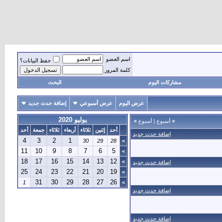
اسم العضو
حفظ البيانات؟
كلمة المرور
مشاركات اليوم
البحث
عرض اليوم
عرض أسبوعي
إضافة حدث جديد
يوليو 2020
«
أسبوع
|
أسبوع
»
أحد
إثنين
ثلاثاء
أربعاء
ثلاثاء
جمعة
أحد
إضافة حدث جديد
4
3
2
1
30
29
28
>
11
10
9
8
7
6
5
>
18
17
16
15
14
13
12
>
إضافة حدث جديد
25
24
23
22
21
20
19
>
31
30
29
28
27
26
1
>
إضافة حدث جديد
إضافة حدث جديد