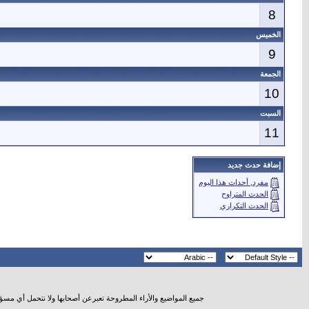
8
الخميس
9
الجمعة
10
السبت
11
إضافة حدث جديد
مفرد, أحداث هذا اليوم
الحدث المتراوح
الحدث التكراري
جميع المواضيع والأراء المطروحة تعبرعن أصحابها ولا نتحمل أي مسؤ