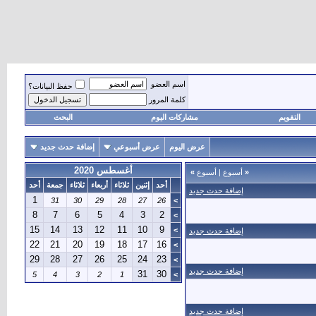
اسم العضو
حفظ البيانات؟
كلمة المرور
التقويم
مشاركات اليوم
البحث
عرض اليوم
عرض أسبوعي
إضافة حدث جديد
أغسطس 2020
«
أسبوع
|
أسبوع
»
أحد
إثنين
ثلاثاء
أربعاء
ثلاثاء
جمعة
أحد
إضافة حدث جديد
1
31
30
29
28
27
26
>
8
7
6
5
4
3
2
>
15
14
13
12
11
10
9
>
إضافة حدث جديد
22
21
20
19
18
17
16
>
29
28
27
26
25
24
23
>
إضافة حدث جديد
31
30
5
4
3
2
1
>
إضافة حدث جديد