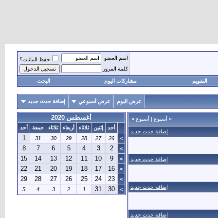
اسم العضو
حفظ البيانات؟
كلمة المرور
التقويم
مشاركات اليوم
البحث
عرض اليوم
عرض أسبوعي
إضافة حدث جديد
أغسطس 2020
«
أسبوع
|
أسبوع
»
أحد
إثنين
ثلاثاء
أربعاء
ثلاثاء
جمعة
أحد
إضافة حدث جديد
1
31
30
29
28
27
26
>
8
7
6
5
4
3
2
>
15
14
13
12
11
10
9
>
إضافة حدث جديد
22
21
20
19
18
17
16
>
29
28
27
26
25
24
23
>
إضافة حدث جديد
31
30
5
4
3
2
1
>
إضافة حدث جديد