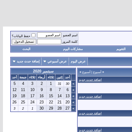
اسم العضو
حفظ البيانات؟
كلمة المرور
التقويم
مشاركات اليوم
البحث
عرض اليوم
عرض أسبوعي
إضافة حدث جديد
سبتمبر 2020
«
أسبوع
|
أسبوع
»
أحد
إثنين
ثلاثاء
أربعاء
ثلاثاء
جمعة
أحد
إضافة حدث جديد
5
4
3
2
1
31
30
>
12
11
10
9
8
7
6
>
19
18
17
16
15
14
13
>
إضافة حدث جديد
26
25
24
23
22
21
20
>
30
29
28
27
3
2
1
>
إضافة حدث جديد
إضافة حدث جديد