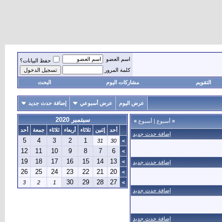
اسم العضو
حفظ البيانات؟
كلمة المرور
التقويم
مشاركات اليوم
البحث
عرض اليوم
عرض أسبوعي
إضافة حدث جديد
سبتمبر 2020
«
أسبوع
|
أسبوع
»
أحد
إثنين
ثلاثاء
أربعاء
ثلاثاء
جمعة
أحد
إضافة حدث جديد
5
4
3
2
1
31
30
>
12
11
10
9
8
7
6
>
19
18
17
16
15
14
13
>
إضافة حدث جديد
26
25
24
23
22
21
20
>
30
29
28
27
3
2
1
>
إضافة حدث جديد
إضافة حدث جديد