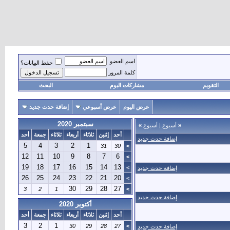
اسم العضو
حفظ البيانات؟
كلمة المرور
التقويم
مشاركات اليوم
البحث
عرض اليوم
عرض أسبوعي
إضافة حدث جديد
سبتمبر 2020
«
أسبوع
|
أسبوع
»
أحد
إثنين
ثلاثاء
أربعاء
ثلاثاء
جمعة
أحد
إضافة حدث جديد
5
4
3
2
1
31
30
>
12
11
10
9
8
7
6
>
19
18
17
16
15
14
13
>
إضافة حدث جديد
26
25
24
23
22
21
20
>
30
29
28
27
3
2
1
>
إضافة حدث جديد
أكتوبر 2020
أحد
إثنين
ثلاثاء
أربعاء
ثلاثاء
جمعة
أحد
3
2
1
30
29
28
27
>
إضافة حدث جديد