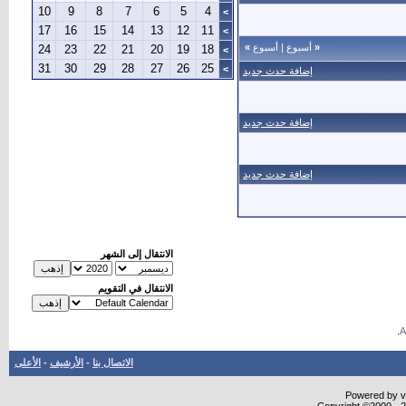
10
9
8
7
6
5
4
>
17
16
15
14
13
12
11
>
«
أسبوع
|
أسبوع
»
24
23
22
21
20
19
18
>
31
30
29
28
27
26
25
>
إضافة حدث جديد
إضافة حدث جديد
إضافة حدث جديد
الانتقال إلى الشهر
الانتقال في التقويم
.
الاتصال بنا
-
الأرشيف
-
الأعلى
Powered by vB