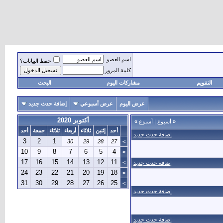
اسم العضو
حفظ البيانات؟
كلمة المرور
التقويم
مشاركات اليوم
البحث
عرض اليوم
عرض أسبوعي
إضافة حدث جديد
أكتوبر 2020
«
أسبوع
|
أسبوع
»
أحد
إثنين
ثلاثاء
أربعاء
ثلاثاء
جمعة
أحد
إضافة حدث جديد
3
2
1
30
29
28
27
>
10
9
8
7
6
5
4
>
17
16
15
14
13
12
11
>
إضافة حدث جديد
24
23
22
21
20
19
18
>
31
30
29
28
27
26
25
>
إضافة حدث جديد
إضافة حدث جديد