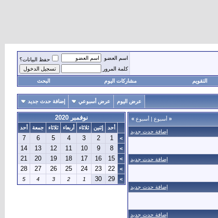
اسم العضو
حفظ البيانات؟
كلمة المرور
التقويم
مشاركات اليوم
البحث
عرض اليوم
عرض أسبوعي
إضافة حدث جديد
نوفمبر 2020
«
أسبوع
|
أسبوع
»
أحد
إثنين
ثلاثاء
أربعاء
ثلاثاء
جمعة
أحد
إضافة حدث جديد
7
6
5
4
3
2
1
>
14
13
12
11
10
9
8
>
21
20
19
18
17
16
15
>
إضافة حدث جديد
28
27
26
25
24
23
22
>
30
29
5
4
3
2
1
>
إضافة حدث جديد
إضافة حدث جديد