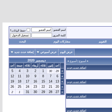
اسم العضو
حفظ البيانات؟
كلمة المرور
التقويم
مشاركات اليوم
البحث
عرض اليوم
عرض أسبوعي
إضافة حدث جديد
ديسمبر 2020
«
أسبوع
|
أسبوع
»
أحد
إثنين
ثلاثاء
أربعاء
ثلاثاء
جمعة
أحد
إضافة حدث جديد
5
4
3
2
1
30
29
>
12
11
10
9
8
7
6
>
19
18
17
16
15
14
13
>
إضافة حدث جديد
26
25
24
23
22
21
20
>
31
30
29
28
27
2
1
>
إضافة حدث جديد
إضافة حدث جديد