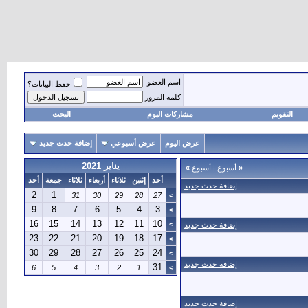
اسم العضو
حفظ البيانات؟
كلمة المرور
التقويم
مشاركات اليوم
البحث
عرض اليوم
عرض أسبوعي
إضافة حدث جديد
يناير 2021
«
أسبوع
|
أسبوع
»
أحد
إثنين
ثلاثاء
أربعاء
ثلاثاء
جمعة
أحد
إضافة حدث جديد
2
1
31
30
29
28
27
>
9
8
7
6
5
4
3
>
16
15
14
13
12
11
10
>
إضافة حدث جديد
23
22
21
20
19
18
17
>
30
29
28
27
26
25
24
>
إضافة حدث جديد
31
6
5
4
3
2
1
>
إضافة حدث جديد