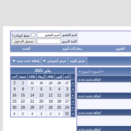
اسم العضو
حفظ البيانات؟
كلمة المرور
التقويم
مشاركات اليوم
البحث
عرض اليوم
عرض أسبوعي
إضافة حدث جديد
يناير 2021
«
أسبوع
|
أسبوع
»
أحد
إثنين
ثلاثاء
أربعاء
ثلاثاء
جمعة
أحد
إضافة حدث جديد
2
1
31
30
29
28
27
>
9
8
7
6
5
4
3
>
16
15
14
13
12
11
10
>
إضافة حدث جديد
23
22
21
20
19
18
17
>
30
29
28
27
26
25
24
>
إضافة حدث جديد
31
6
5
4
3
2
1
>
إضافة حدث جديد