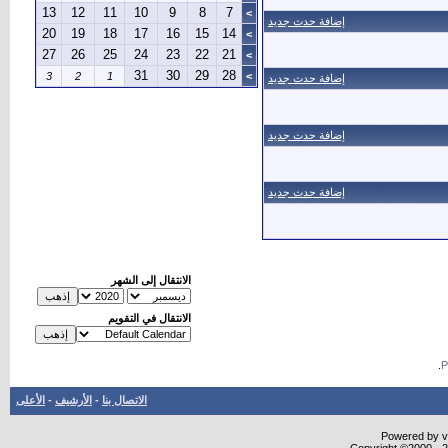
13
12
11
10
9
8
7
>
إضافة حدث جديد
20
19
18
17
16
15
14
>
27
26
25
24
23
22
21
>
31
30
29
28
3
2
1
>
إضافة حدث جديد
إضافة حدث جديد
إضافة حدث جديد
الانتقال إلى الشهر
الانتقال في التقويم
.
الاتصال بنا
-
الأرشيف
-
الأعلى
Powered by vB