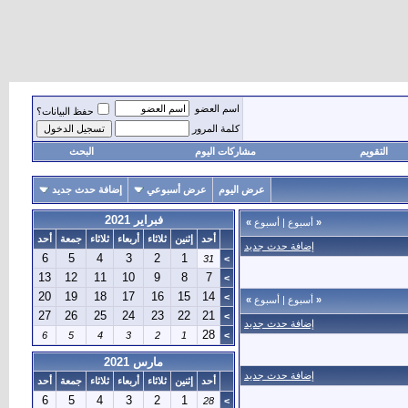
اسم العضو
حفظ البيانات؟
كلمة المرور
التقويم
مشاركات اليوم
البحث
عرض اليوم
عرض أسبوعي
إضافة حدث جديد
فبراير 2021
«
أسبوع
|
أسبوع
»
أحد
إثنين
ثلاثاء
أربعاء
ثلاثاء
جمعة
أحد
إضافة حدث جديد
6
5
4
3
2
1
31
>
13
12
11
10
9
8
7
>
20
19
18
17
16
15
14
>
«
أسبوع
|
أسبوع
»
27
26
25
24
23
22
21
>
إضافة حدث جديد
28
6
5
4
3
2
1
>
مارس 2021
إضافة حدث جديد
أحد
إثنين
ثلاثاء
أربعاء
ثلاثاء
جمعة
أحد
6
5
4
3
2
1
28
>