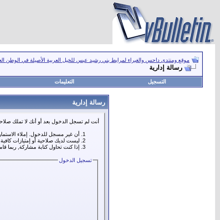
موقع ومنتدى داحس والغبراء لمرابط بني رشيد عبس للخيل العربية الأصيلة في الوطن ال
رسالة إدارية
التسجيل
التعليمات
رسالة إدارية
أنت لم تسجل الدخول بعد أو أنك لا تملك صلاحي
أن غير مسجل للدخول. إملاء الاستما
ليست لديك صلاحية أو إمتيازات كافي
إذا كنت تحاول كتابة مشاركة, ربما قا
تسجيل الدخول