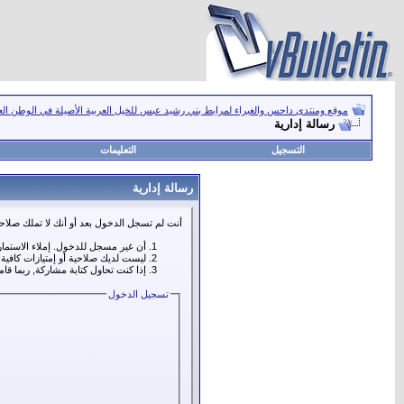
موقع ومنتدى داحس والغبراء لمرابط بني رشيد عبس للخيل العربية الأصيلة في الوطن ال
رسالة إدارية
التسجيل
التعليمات
رسالة إدارية
أنت لم تسجل الدخول بعد أو أنك لا تملك صلاحي
أن غير مسجل للدخول. إملاء الاستما
ليست لديك صلاحية أو إمتيازات كافي
إذا كنت تحاول كتابة مشاركة, ربما قا
تسجيل الدخول