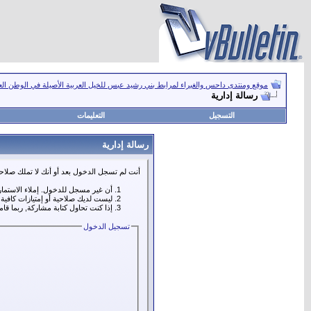
موقع ومنتدى داحس والغبراء لمرابط بني رشيد عبس للخيل العربية الأصيلة في الوطن ال
رسالة إدارية
التسجيل
التعليمات
رسالة إدارية
أنت لم تسجل الدخول بعد أو أنك لا تملك صلاحي
أن غير مسجل للدخول. إملاء الاستما
ليست لديك صلاحية أو إمتيازات كافي
إذا كنت تحاول كتابة مشاركة, ربما قا
تسجيل الدخول