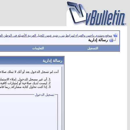
موقع ومنتدى داحس والغبراء لمرابط بني رشيد عبس للخيل العربية الأصيلة في الوطن ال
رسالة إدارية
التسجيل
التعليمات
رسالة إدارية
أنت لم تسجل الدخول بعد أو أنك لا تملك صلاحي
أن غير مسجل للدخول. إملاء الاستما
ليست لديك صلاحية أو إمتيازات كافي
إذا كنت تحاول كتابة مشاركة, ربما قا
تسجيل الدخول