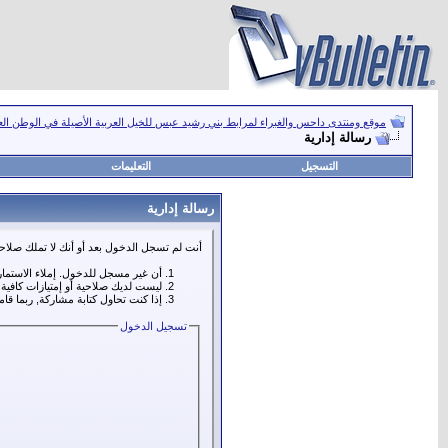
موقع ومنتدى داحس والغبراء لمرابط بني رشيد عبس للخيل العربية الأصيلة في الوطن ال
رسالة إدارية
التسجيل
التعليمات
رسالة إدارية
أنت لم تسجل الدخول بعد أو أنك لا تملك صلاحي
أن غير مسجل للدخول. إملاء الاستما
ليست لديك صلاحية أو إمتيازات كافي
إذا كنت تحاول كتابة مشاركة, ربما قا
تسجيل الدخول