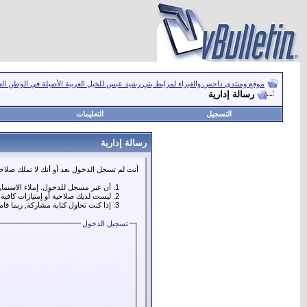
موقع ومنتدى داحس والغبراء لمرابط بني رشيد عبس للخيل العربية الأصيلة في الوطن ال
رسالة إدارية
التسجيل
التعليمات
رسالة إدارية
أنت لم تسجل الدخول بعد أو أنك لا تملك صلاحي
أن غير مسجل للدخول. إملاء الاستما
ليست لديك صلاحية أو إمتيازات كافي
إذا كنت تحاول كتابة مشاركة, ربما قا
تسجيل الدخول