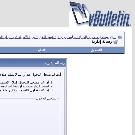
موقع ومنتدى داحس والغبراء لمرابط بني رشيد عبس للخيل العربية الأصيلة في الوطن ال
رسالة إدارية
التسجيل
التعليمات
رسالة إدارية
أنت لم تسجل الدخول بعد أو أنك لا تملك صلاحي
أن غير مسجل للدخول. إملاء الاستما
ليست لديك صلاحية أو إمتيازات كافي
إذا كنت تحاول كتابة مشاركة, ربما قا
تسجيل الدخول