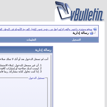
موقع ومنتدى داحس والغبراء لمرابط بني رشيد عبس للخيل العربية الأصيلة في الوطن ال
رسالة إدارية
التسجيل
التعليمات
رسالة إدارية
أنت لم تسجل الدخول بعد أو أنك لا تملك صلاحي
أن غير مسجل للدخول. إملاء الاستما
ليست لديك صلاحية أو إمتيازات كافي
إذا كنت تحاول كتابة مشاركة, ربما قا
تسجيل الدخول