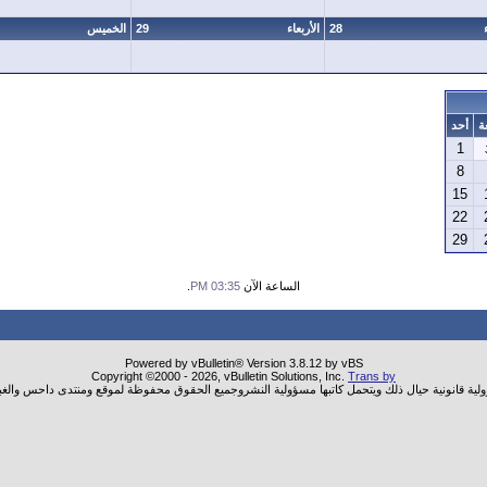
28
الأربعاء
29
الخميس
ة
أحد
1
8
15
22
29
الساعة الآن
03:35 PM
.
Powered by vBulletin® Version 3.8.12 by vBS
Copyright ©2000 - 2026, vBulletin Solutions, Inc.
Trans by
ولية قانونية حيال ذلك ويتحمل كاتبها مسؤولية النشروجميع الحقوق محفوظة لموقع ومنتدى داحس والغب