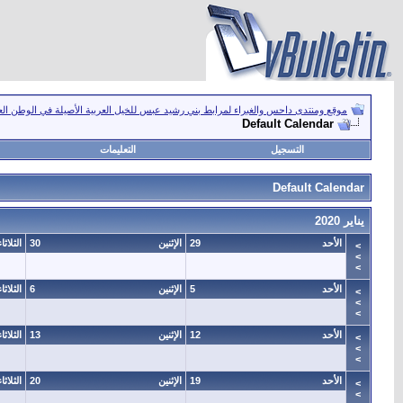
موقع ومنتدى داحس والغبراء لمرابط بني رشيد عبس للخيل العربية الأصيلة في الوطن ال
Default Calendar
التسجيل
التعليمات
Default Calendar
يناير 2020
الأحد
29
الإثنين
30
الثلاثاء
>
>
>
الأحد
5
الإثنين
6
الثلاثاء
>
>
>
الأحد
12
الإثنين
13
الثلاثاء
>
>
>
الأحد
19
الإثنين
20
الثلاثاء
>
>