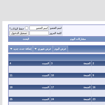
اسم العضو
حفظ البيانات؟
كلمة المرور
مشاركات اليوم
البحث
عرض اليوم
عرض شهري
إضافة حدث جديد
2
الجمعة
3
السبت
4
9
الجمعة
10
السبت
11
16
الجمعة
17
السبت
18
23
الجمعة
24
السبت
25