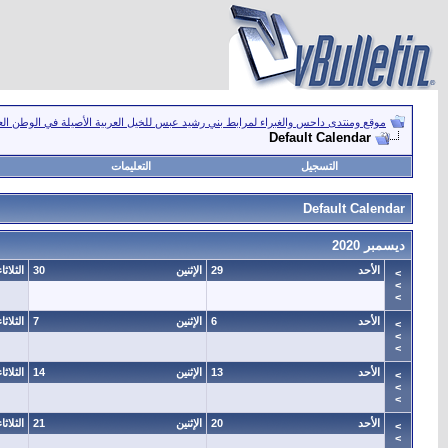
موقع ومنتدى داحس والغبراء لمرابط بني رشيد عبس للخيل العربية الأصيلة في الوطن ال
Default Calendar
التسجيل
التعليمات
Default Calendar
ديسمبر 2020
الأحد
29
الإثنين
30
الثلاثاء
>
>
>
الأحد
6
الإثنين
7
الثلاثاء
>
>
>
الأحد
13
الإثنين
14
الثلاثاء
>
>
>
الأحد
20
الإثنين
21
الثلاثاء
>
>