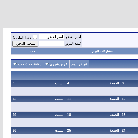
اسم العضو
حفظ البيانات؟
كلمة المرور
مشاركات اليوم
البحث
عرض اليوم
عرض شهري
إضافة حدث جديد
3
الجمعة
4
السبت
5
10
الجمعة
11
السبت
12
17
الجمعة
18
السبت
19
24
الجمعة
25
السبت
26