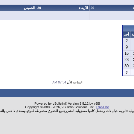
29
الأربعاء
30
الخميس
ة
أحد
2
9
16
23
30
6
الساعة الآن
07:34 AM
.
Powered by vBulletin® Version 3.8.12 by vBS
Copyright ©2000 - 2026, vBulletin Solutions, Inc.
Trans by
ولية قانونية حيال ذلك ويتحمل كاتبها مسؤولية النشروجميع الحقوق محفوظة لموقع ومنتدى داحس والغب