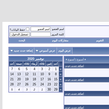
اسم العضو
حفظ البيانات؟
كلمة المرور
التقويم
مشاركات اليوم
البحث
عرض اليوم
عرض أسبوعي
إضافة حدث جديد
نوفمبر 2020
«
أسبوع
|
أسبوع
»
أحد
إثنين
ثلاثاء
أربعاء
ثلاثاء
جمعة
أحد
إضافة حدث جديد
7
6
5
4
3
2
1
>
14
13
12
11
10
9
8
>
21
20
19
18
17
16
15
>
إضافة حدث جديد
28
27
26
25
24
23
22
>
30
29
5
4
3
2
1
>
إضافة حدث جديد
إضافة حدث جديد