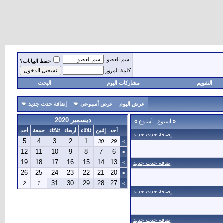
اسم العضو
حفظ البيانات؟
كلمة المرور
التقويم
مشاركات اليوم
البحث
عرض اليوم
عرض أسبوعي
إضافة حدث جديد
ديسمبر 2020
«
أسبوع
|
أسبوع
»
أحد
إثنين
ثلاثاء
أربعاء
ثلاثاء
جمعة
أحد
إضافة حدث جديد
5
4
3
2
1
30
29
>
12
11
10
9
8
7
6
>
19
18
17
16
15
14
13
>
إضافة حدث جديد
26
25
24
23
22
21
20
>
31
30
29
28
27
2
1
>
إضافة حدث جديد
إضافة حدث جديد