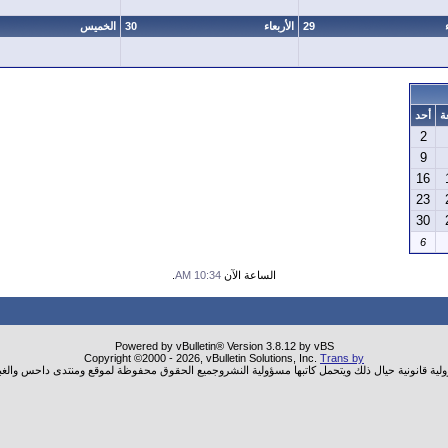
29
الأربعاء
30
الخميس
ة
أحد
2
9
16
23
30
6
الساعة الآن
10:34 AM
.
Powered by vBulletin® Version 3.8.12 by vBS
Copyright ©2000 - 2026, vBulletin Solutions, Inc.
Trans by
ولية قانونية حيال ذلك ويتحمل كاتبها مسؤولية النشروجميع الحقوق محفوظة لموقع ومنتدى داحس والغب