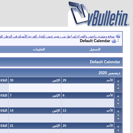
موقع ومنتدى داحس والغبراء لمرابط بني رشيد عبس للخيل العربية الأصيلة في الوطن ال
Default Calendar
التسجيل
التعليمات
Default Calendar
ديسمبر 2020
الأحد
29
الإثنين
30
الثلاثاء
>
>
>
الأحد
6
الإثنين
7
الثلاثاء
>
>
>
الأحد
13
الإثنين
14
الثلاثاء
>
>
>
الأحد
20
الإثنين
21
الثلاثاء
>
>