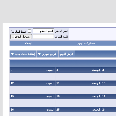
اسم العضو
حفظ البيانات؟
كلمة المرور
مشاركات اليوم
البحث
عرض اليوم
عرض شهري
إضافة حدث جديد
3
الجمعة
4
السبت
5
10
الجمعة
11
السبت
12
17
الجمعة
18
السبت
19
24
الجمعة
25
السبت
26