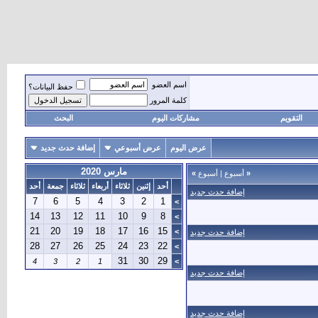
اسم العضو
حفظ البيانات؟
كلمة المرور
التقويم
مشاركات اليوم
البحث
عرض اليوم
عرض أسبوعي
إضافة حدث جديد
مارس 2020
«
أسبوع
|
أسبوع
»
أحد
إثنين
ثلاثاء
أربعاء
ثلاثاء
جمعة
أحد
إضافة حدث جديد
7
6
5
4
3
2
1
>
14
13
12
11
10
9
8
>
21
20
19
18
17
16
15
>
إضافة حدث جديد
28
27
26
25
24
23
22
>
31
30
29
4
3
2
1
>
إضافة حدث جديد
إضافة حدث جديد