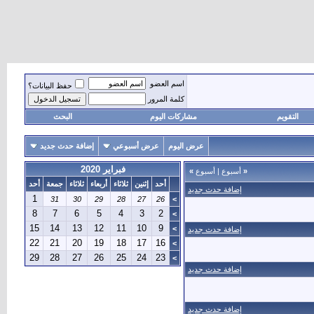
اسم العضو
حفظ البيانات؟
كلمة المرور
التقويم
مشاركات اليوم
البحث
عرض اليوم
عرض أسبوعي
إضافة حدث جديد
فبراير 2020
«
أسبوع
|
أسبوع
»
أحد
إثنين
ثلاثاء
أربعاء
ثلاثاء
جمعة
أحد
إضافة حدث جديد
1
31
30
29
28
27
26
>
8
7
6
5
4
3
2
>
15
14
13
12
11
10
9
>
إضافة حدث جديد
22
21
20
19
18
17
16
>
29
28
27
26
25
24
23
>
إضافة حدث جديد
إضافة حدث جديد