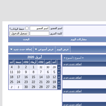
اسم العضو
حفظ البيانات؟
كلمة المرور
مشاركات اليوم
البحث
عرض اليوم
عرض أسبوعي
إضافة حدث جديد
أبريل 2020
«
أسبوع
|
أسبوع
»
أحد
إثنين
ثلاثاء
أربعاء
ثلاثاء
جمعة
أحد
إضافة حدث جديد
4
3
2
1
31
30
29
>
11
10
9
8
7
6
5
>
18
17
16
15
14
13
12
>
إضافة حدث جديد
25
24
23
22
21
20
19
>
30
29
28
27
26
2
1
>
إضافة حدث جديد
إضافة حدث جديد