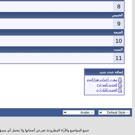
8
الخميس
9
الجمعة
10
السبت
11
إضافة حدث جديد
مفرد, أحداث هذا اليوم
الحدث المتراوح
الحدث التكراري
جميع المواضيع والأراء المطروحة تعبرعن أصحابها ولا نتحمل أي مسؤ