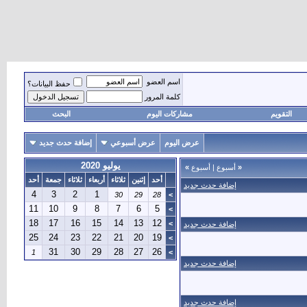
اسم العضو
حفظ البيانات؟
كلمة المرور
التقويم
مشاركات اليوم
البحث
عرض اليوم
عرض أسبوعي
إضافة حدث جديد
يوليو 2020
«
أسبوع
|
أسبوع
»
أحد
إثنين
ثلاثاء
أربعاء
ثلاثاء
جمعة
أحد
إضافة حدث جديد
4
3
2
1
30
29
28
>
11
10
9
8
7
6
5
>
18
17
16
15
14
13
12
>
إضافة حدث جديد
25
24
23
22
21
20
19
>
31
30
29
28
27
26
1
>
إضافة حدث جديد
إضافة حدث جديد