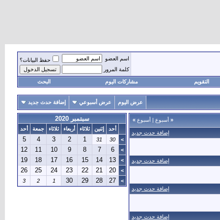
اسم العضو
حفظ البيانات؟
كلمة المرور
التقويم
مشاركات اليوم
البحث
عرض اليوم
عرض أسبوعي
إضافة حدث جديد
سبتمبر 2020
«
أسبوع
|
أسبوع
»
أحد
إثنين
ثلاثاء
أربعاء
ثلاثاء
جمعة
أحد
إضافة حدث جديد
5
4
3
2
1
31
30
>
12
11
10
9
8
7
6
>
19
18
17
16
15
14
13
>
إضافة حدث جديد
26
25
24
23
22
21
20
>
30
29
28
27
3
2
1
>
إضافة حدث جديد
إضافة حدث جديد