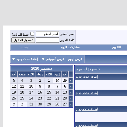
اسم العضو
حفظ البيانات؟
كلمة المرور
التقويم
مشاركات اليوم
البحث
عرض اليوم
عرض أسبوعي
إضافة حدث جديد
ديسمبر 2020
«
أسبوع
|
أسبوع
»
أحد
إثنين
ثلاثاء
أربعاء
ثلاثاء
جمعة
أحد
إضافة حدث جديد
5
4
3
2
1
30
29
>
12
11
10
9
8
7
6
>
19
18
17
16
15
14
13
>
إضافة حدث جديد
26
25
24
23
22
21
20
>
31
30
29
28
27
2
1
>
إضافة حدث جديد
إضافة حدث جديد