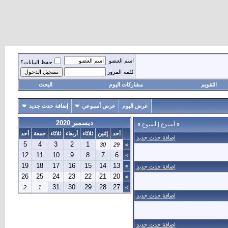
اسم العضو
حفظ البيانات؟
كلمة المرور
التقويم
مشاركات اليوم
البحث
عرض اليوم
عرض أسبوعي
إضافة حدث جديد
ديسمبر 2020
«
أسبوع
|
أسبوع
»
أحد
إثنين
ثلاثاء
أربعاء
ثلاثاء
جمعة
أحد
إضافة حدث جديد
5
4
3
2
1
30
29
>
12
11
10
9
8
7
6
>
19
18
17
16
15
14
13
>
إضافة حدث جديد
26
25
24
23
22
21
20
>
31
30
29
28
27
2
1
>
إضافة حدث جديد
إضافة حدث جديد