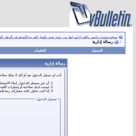
موقع ومنتدى داحس والغبراء لمرابط بني رشيد عبس للخيل العربية الأصيلة في الوطن ال
رسالة إدارية
التسجيل
التعليمات
رسالة إدارية
أنت لم تسجل الدخول بعد أو أنك لا تملك صلاحي
أن غير مسجل للدخول. إملاء الاستما
ليست لديك صلاحية أو إمتيازات كافي
إذا كنت تحاول كتابة مشاركة, ربما قا
تسجيل الدخول